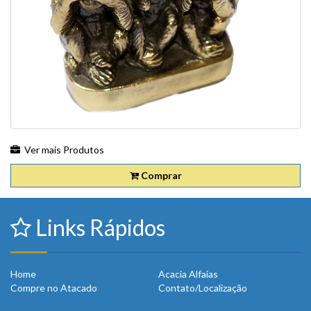
Ver mais Produtos
Comprar
Links Rápidos
Home
Acacia Alfaias
Compre no Atacado
Contato/Localização