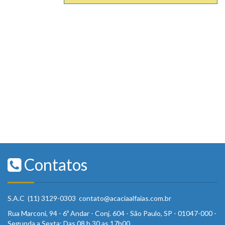
Contatos
S.A.C (11) 3129-0303 contato@acaciaalfaias.com.br
Rua Marconi, 94 - 6º Andar - Conj. 604 - São Paulo, SP - 01047-000 -
Segunda a Sexta: Das 08 h 30 as 17h00