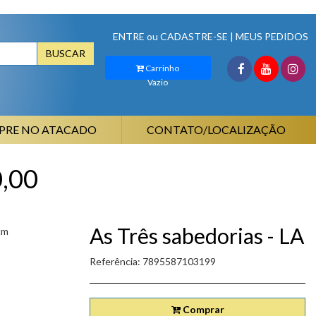
ENTRE
ou
CADASTRE-SE
|
MEUS PEDIDOS
BUSCAR
Carrinho
Vazio
PRE NO ATACADO
CONTATO/LOCALIZAÇÃO
0,00
As Três sabedorias - LA
cm
Referência: 7895587103199
Comprar