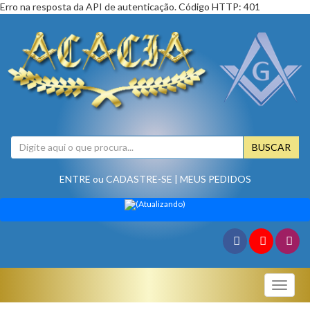
Erro na resposta da API de autenticação. Código HTTP: 401
BUSCAR
ENTRE
ou
CADASTRE-SE
|
MEUS PEDIDOS
(Atualizando)
Toggle
naviga