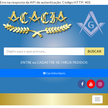
Erro na resposta da API de autenticação. Código HTTP: 401
BUSCAR
ENTRE
ou
CADASTRE-SE
|
MEUS PEDIDOS
Carrinho Vazio
Toggle
naviga